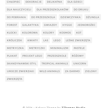
CHŁOPIEC
DEKORACJE
DELIKATNA
DLA DZIECI
DLA NAUCZYCIELI
DLA PRZEDSZKOLAKÓW
DO DRUKU
DO POBRANIA
DO PRZEDSZKOLA
DZIEWCZYNKA
DŻUNGLA
FOREST
GALAKTYKA
GWIAZDY
HYGGE
JEDNOROŻEC
KLOCKI
KOLOROWA
KOLORY
KOSMOS
KOT
KRÓLICZEK
KWIATY
LAS
LEGO
LEŚNE ZWIERZĘTA
METRYCZKA
METRYCZKI
MINIMALIZM
PASTELE
PLAKAT
PROJEKT LEGO
PRZEDSZKOLE
RÓŻOWY
SKANDYNAWSKI STYL
TROPICAL ANIMALS
UNICORN
UROCZE ZWIERZAKI
WILD ANIMALS
ZA DARMO
ZIELONY
ZWIERZĘTA
© 2026
–
Kokoro Theme by
ZThemes Studio