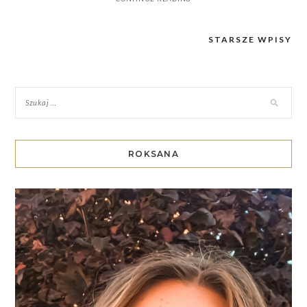
STARSZE WPISY
Nawigacja
po
wpisach
ROKSANA