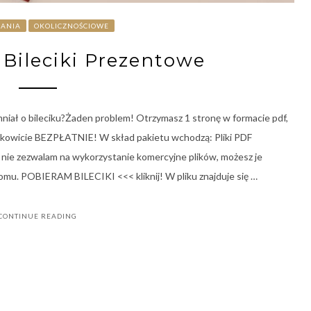
RANIA
OKOLICZNOŚCIOWE
Bileciki Prezentowe
niał o bileciku?Żaden problem! Otrzymasz 1 stronę w formacie pdf,
ałkowicie BEZPŁATNIE! W skład pakietu wchodzą: Pliki PDF
ie zezwalam na wykorzystanie komercyjne plików, możesz je
omu. POBIERAM BILECIKI <<< kliknij! W pliku znajduje się …
CONTINUE READING