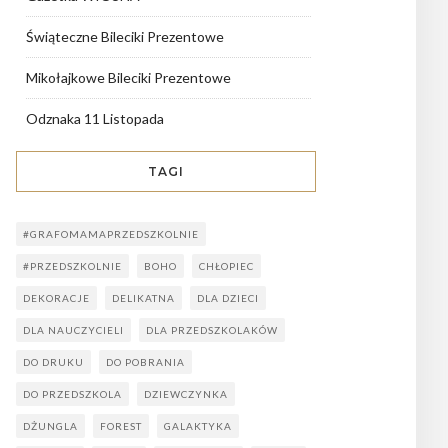
Świąteczne Bileciki Prezentowe
Mikołajkowe Bileciki Prezentowe
Odznaka 11 Listopada
TAGI
#GRAFOMAMAPRZEDSZKOLNIE
#PRZEDSZKOLNIE
BOHO
CHŁOPIEC
DEKORACJE
DELIKATNA
DLA DZIECI
DLA NAUCZYCIELI
DLA PRZEDSZKOLAKÓW
DO DRUKU
DO POBRANIA
DO PRZEDSZKOLA
DZIEWCZYNKA
DŻUNGLA
FOREST
GALAKTYKA