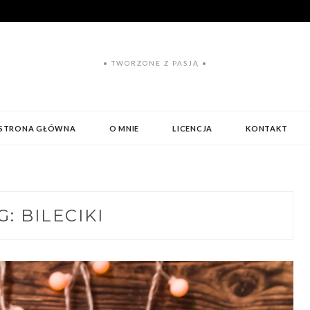
• TWORZONE Z PASJĄ •
STRONA GŁÓWNA
O MNIE
LICENCJA
KONTAKT
G:
BILECIKI