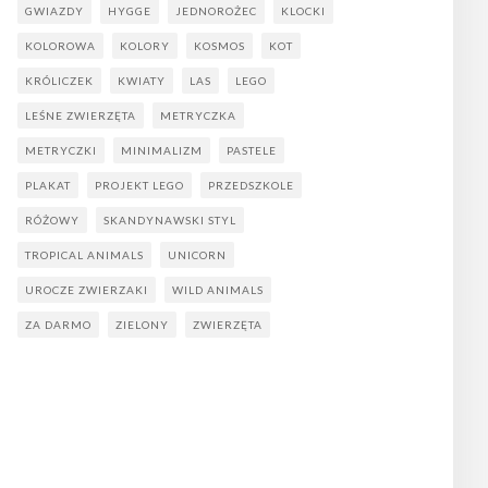
GWIAZDY
HYGGE
JEDNOROŻEC
KLOCKI
KOLOROWA
KOLORY
KOSMOS
KOT
KRÓLICZEK
KWIATY
LAS
LEGO
LEŚNE ZWIERZĘTA
METRYCZKA
METRYCZKI
MINIMALIZM
PASTELE
PLAKAT
PROJEKT LEGO
PRZEDSZKOLE
RÓŻOWY
SKANDYNAWSKI STYL
TROPICAL ANIMALS
UNICORN
UROCZE ZWIERZAKI
WILD ANIMALS
ZA DARMO
ZIELONY
ZWIERZĘTA