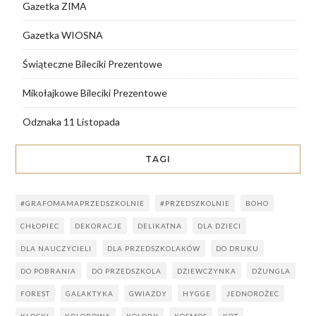
Gazetka ZIMA
Gazetka WIOSNA
Świąteczne Bileciki Prezentowe
Mikołajkowe Bileciki Prezentowe
Odznaka 11 Listopada
TAGI
#GRAFOMAMAPRZEDSZKOLNIE
#PRZEDSZKOLNIE
BOHO
CHŁOPIEC
DEKORACJE
DELIKATNA
DLA DZIECI
DLA NAUCZYCIELI
DLA PRZEDSZKOLAKÓW
DO DRUKU
DO POBRANIA
DO PRZEDSZKOLA
DZIEWCZYNKA
DŻUNGLA
FOREST
GALAKTYKA
GWIAZDY
HYGGE
JEDNOROŻEC