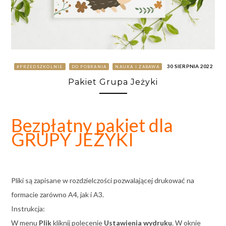
30 SIERPNIA 2022
#PRZEDSZKOLNIE
DO POBRANIA
NAUKA I ZABAWA
Pakiet Grupa Jeżyki
Bezpłatny pakiet dla
GRUPY JEŻYKI
Pliki są zapisane w rozdzielczości pozwalającej drukować na
formacie zarówno A4, jak i A3.
Instrukcja:
W menu
Plik
kliknij polecenie
Ustawienia wydruku
. W oknie