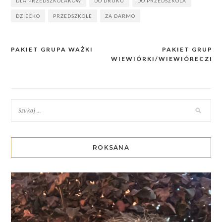
DLA PRZEDSZKOLAKÓW
DO DRUKU
DO PRZEDSZKOLA
DZIECKO
PRZEDSZKOLE
ZA DARMO
PAKIET GRUPA WAŻKI
PAKIET GRUPA
Nawigacja
WIEWIÓRKI/WIEWIÓRECZKI
wpisu
ROKSANA