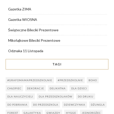
Gazetka ZIMA
Gazetka WIOSNA
Świąteczne Bileciki Prezentowe
Mikołajkowe Bileciki Prezentowe
Odznaka 11 Listopada
TAGI
#GRAFOMAMAPRZEDSZKOLNIE
#PRZEDSZKOLNIE
BOHO
CHŁOPIEC
DEKORACJE
DELIKATNA
DLA DZIECI
DLA NAUCZYCIELI
DLA PRZEDSZKOLAKÓW
DO DRUKU
DO POBRANIA
DO PRZEDSZKOLA
DZIEWCZYNKA
DŻUNGLA
FOREST
GALAKTYKA
GWIAZDY
HYGGE
JEDNOROŻEC