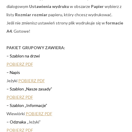
dialogowym
Ustawienia wydruku
w obszarze
Papier
wybierz z
listy
Rozmiar rozmiar
papieru, który chcesz wydrukować.
Jeśli nie zmienisz ustawień strony plik wydrukuje się w
formacie
A4
. Gotowe!
PAKIET GRUPOWY ZAWIERA:
– Szablon na drzwi
POBIERZ PDF
– Napis
Jeżyki
POBIERZ PDF
– Szablon „Nasze zasady”
POBIERZ PDF
– Szablon „Informacje”
Wiewiórki
POBIERZ PDF
– Odznaka
„Jeżyki”
POBIERZ PDF