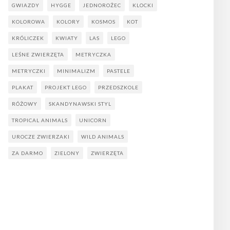
GWIAZDY
HYGGE
JEDNOROŻEC
KLOCKI
KOLOROWA
KOLORY
KOSMOS
KOT
KRÓLICZEK
KWIATY
LAS
LEGO
LEŚNE ZWIERZĘTA
METRYCZKA
METRYCZKI
MINIMALIZM
PASTELE
PLAKAT
PROJEKT LEGO
PRZEDSZKOLE
RÓŻOWY
SKANDYNAWSKI STYL
TROPICAL ANIMALS
UNICORN
UROCZE ZWIERZAKI
WILD ANIMALS
ZA DARMO
ZIELONY
ZWIERZĘTA