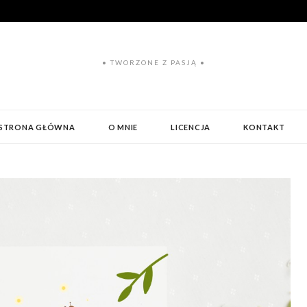
• TWORZONE Z PASJĄ •
STRONA GŁÓWNA
O MNIE
LICENCJA
KONTAKT