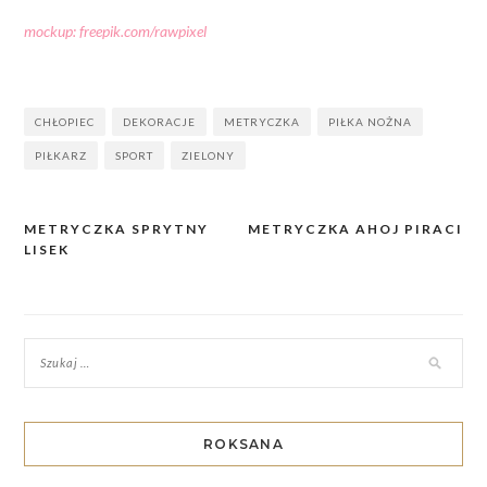
mockup: freepik.com/rawpixel
CHŁOPIEC
DEKORACJE
METRYCZKA
PIŁKA NOŻNA
PIŁKARZ
SPORT
ZIELONY
METRYCZKA SPRYTNY
METRYCZKA AHOJ PIRACI
Nawigacja
LISEK
wpisu
ROKSANA