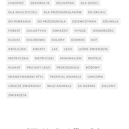
CHŁOPIEC
DEKORACJE
DELIKATNA
DLA DZIECI
DLA NAUCZYCIELI
DLA PRZEDSZKOLAKÓW
DO DRUKU
DO POBRANIA
DO PRZEDSZKOLA
DZIEWCZYNKA
DŻUNGLA
FOREST
GALAKTYKA
GWIAZDY
HYGGE
JEDNOROŻEC
KLOCKI
KOLOROWA
KOLORY
KOSMOS
KOT
KRÓLICZEK
KWIATY
LAS
LEGO
LEŚNE ZWIERZĘTA
METRYCZKA
METRYCZKI
MINIMALIZM
PASTELE
PLAKAT
PROJEKT LEGO
PRZEDSZKOLE
RÓŻOWY
SKANDYNAWSKI STYL
TROPICAL ANIMALS
UNICORN
UROCZE ZWIERZAKI
WILD ANIMALS
ZA DARMO
ZIELONY
ZWIERZĘTA