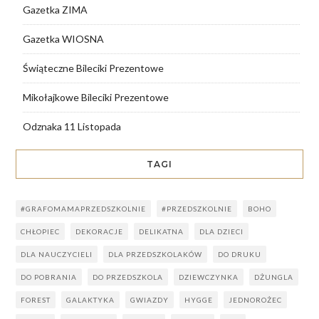
Gazetka ZIMA
Gazetka WIOSNA
Świąteczne Bileciki Prezentowe
Mikołajkowe Bileciki Prezentowe
Odznaka 11 Listopada
TAGI
#GRAFOMAMAPRZEDSZKOLNIE
#PRZEDSZKOLNIE
BOHO
CHŁOPIEC
DEKORACJE
DELIKATNA
DLA DZIECI
DLA NAUCZYCIELI
DLA PRZEDSZKOLAKÓW
DO DRUKU
DO POBRANIA
DO PRZEDSZKOLA
DZIEWCZYNKA
DŻUNGLA
FOREST
GALAKTYKA
GWIAZDY
HYGGE
JEDNOROŻEC