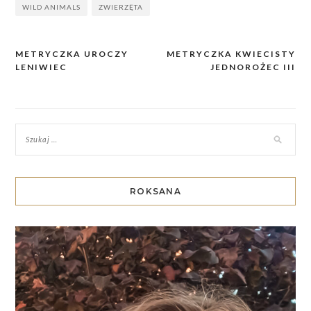
WILD ANIMALS
ZWIERZĘTA
METRYCZKA UROCZY
METRYCZKA KWIECISTY
Nawigacja
LENIWIEC
JEDNOROŻEC III
wpisu
ROKSANA