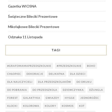
Gazetka WIOSNA
Świąteczne Bileciki Prezentowe
Mikołajkowe Bileciki Prezentowe
Odznaka 11 Listopada
TAGI
#GRAFOMAMAPRZEDSZKOLNIE
#PRZEDSZKOLNIE
BOHO
CHŁOPIEC
DEKORACJE
DELIKATNA
DLA DZIECI
DLA NAUCZYCIELI
DLA PRZEDSZKOLAKÓW
DO DRUKU
DO POBRANIA
DO PRZEDSZKOLA
DZIEWCZYNKA
DŻUNGLA
FOREST
GALAKTYKA
GWIAZDY
HYGGE
JEDNOROŻEC
KLOCKI
KOLOROWA
KOLORY
KOSMOS
KOT