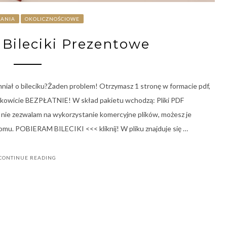
RANIA
OKOLICZNOŚCIOWE
Bileciki Prezentowe
niał o bileciku?Żaden problem! Otrzymasz 1 stronę w formacie pdf,
ałkowicie BEZPŁATNIE! W skład pakietu wchodzą: Pliki PDF
ie zezwalam na wykorzystanie komercyjne plików, możesz je
omu. POBIERAM BILECIKI <<< kliknij! W pliku znajduje się …
CONTINUE READING