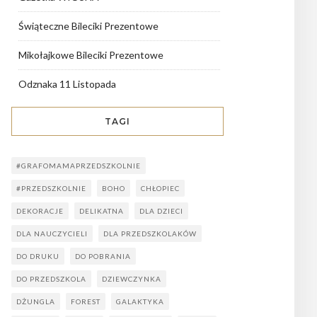
Świąteczne Bileciki Prezentowe
Mikołajkowe Bileciki Prezentowe
Odznaka 11 Listopada
TAGI
#GRAFOMAMAPRZEDSZKOLNIE
#PRZEDSZKOLNIE
BOHO
CHŁOPIEC
DEKORACJE
DELIKATNA
DLA DZIECI
DLA NAUCZYCIELI
DLA PRZEDSZKOLAKÓW
DO DRUKU
DO POBRANIA
DO PRZEDSZKOLA
DZIEWCZYNKA
DŻUNGLA
FOREST
GALAKTYKA