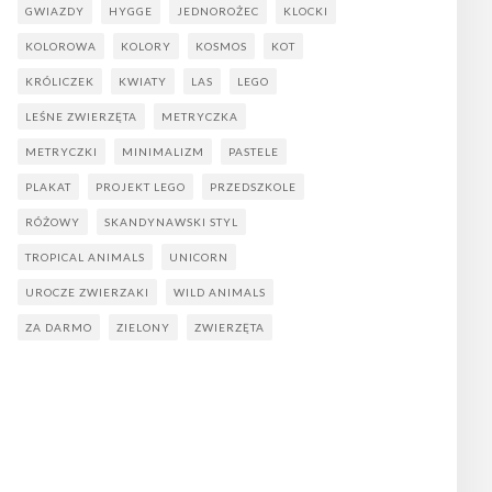
GWIAZDY
HYGGE
JEDNOROŻEC
KLOCKI
KOLOROWA
KOLORY
KOSMOS
KOT
KRÓLICZEK
KWIATY
LAS
LEGO
LEŚNE ZWIERZĘTA
METRYCZKA
METRYCZKI
MINIMALIZM
PASTELE
PLAKAT
PROJEKT LEGO
PRZEDSZKOLE
RÓŻOWY
SKANDYNAWSKI STYL
TROPICAL ANIMALS
UNICORN
UROCZE ZWIERZAKI
WILD ANIMALS
ZA DARMO
ZIELONY
ZWIERZĘTA