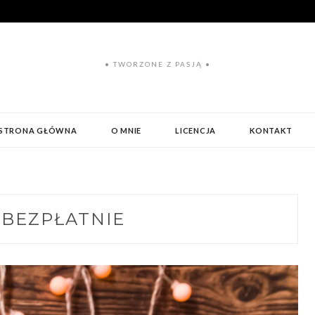
• TWORZONE Z PASJĄ •
STRONA GŁÓWNA
O MNIE
LICENCJA
KONTAKT
:
BEZPŁATNIE