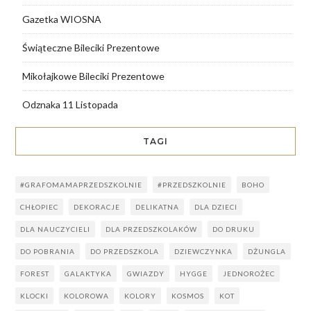
Gazetka WIOSNA
Świąteczne Bileciki Prezentowe
Mikołajkowe Bileciki Prezentowe
Odznaka 11 Listopada
TAGI
#GRAFOMAMAPRZEDSZKOLNIE
#PRZEDSZKOLNIE
BOHO
CHŁOPIEC
DEKORACJE
DELIKATNA
DLA DZIECI
DLA NAUCZYCIELI
DLA PRZEDSZKOLAKÓW
DO DRUKU
DO POBRANIA
DO PRZEDSZKOLA
DZIEWCZYNKA
DŻUNGLA
FOREST
GALAKTYKA
GWIAZDY
HYGGE
JEDNOROŻEC
KLOCKI
KOLOROWA
KOLORY
KOSMOS
KOT