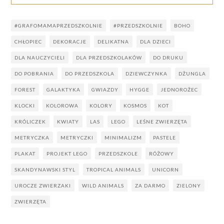
#GRAFOMAMAPRZEDSZKOLNIE
#PRZEDSZKOLNIE
BOHO
CHŁOPIEC
DEKORACJE
DELIKATNA
DLA DZIECI
DLA NAUCZYCIELI
DLA PRZEDSZKOLAKÓW
DO DRUKU
DO POBRANIA
DO PRZEDSZKOLA
DZIEWCZYNKA
DŻUNGLA
FOREST
GALAKTYKA
GWIAZDY
HYGGE
JEDNOROŻEC
KLOCKI
KOLOROWA
KOLORY
KOSMOS
KOT
KRÓLICZEK
KWIATY
LAS
LEGO
LEŚNE ZWIERZĘTA
METRYCZKA
METRYCZKI
MINIMALIZM
PASTELE
PLAKAT
PROJEKT LEGO
PRZEDSZKOLE
RÓŻOWY
SKANDYNAWSKI STYL
TROPICAL ANIMALS
UNICORN
UROCZE ZWIERZAKI
WILD ANIMALS
ZA DARMO
ZIELONY
ZWIERZĘTA