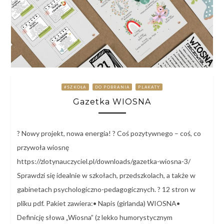
#SZKOŁA
DO POBRANIA
PLAKATY
Gazetka WIOSNA
? Nowy projekt, nowa energia! ? Coś pozytywnego – coś, co
przywoła wiosnę
https://zlotynauczyciel.pl/downloads/gazetka-wiosna-3/
Sprawdzi się idealnie w szkołach, przedszkolach, a także w
gabinetach psychologiczno-pedagogicznych. ? 12 stron w
pliku pdf. Pakiet zawiera:• Napis (girlanda) WIOSNA•
Definicję słowa „Wiosna” (z lekko humorystycznym