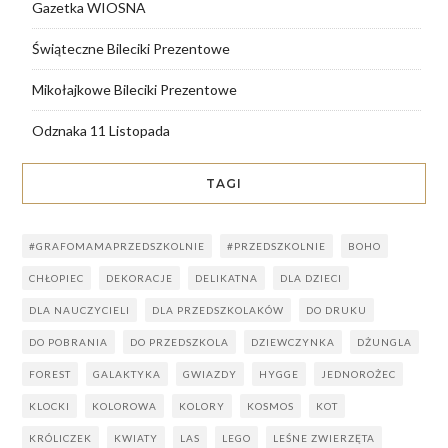
Gazetka WIOSNA
Świąteczne Bileciki Prezentowe
Mikołajkowe Bileciki Prezentowe
Odznaka 11 Listopada
TAGI
#GRAFOMAMAPRZEDSZKOLNIE
#PRZEDSZKOLNIE
BOHO
CHŁOPIEC
DEKORACJE
DELIKATNA
DLA DZIECI
DLA NAUCZYCIELI
DLA PRZEDSZKOLAKÓW
DO DRUKU
DO POBRANIA
DO PRZEDSZKOLA
DZIEWCZYNKA
DŻUNGLA
FOREST
GALAKTYKA
GWIAZDY
HYGGE
JEDNOROŻEC
KLOCKI
KOLOROWA
KOLORY
KOSMOS
KOT
KRÓLICZEK
KWIATY
LAS
LEGO
LEŚNE ZWIERZĘTA