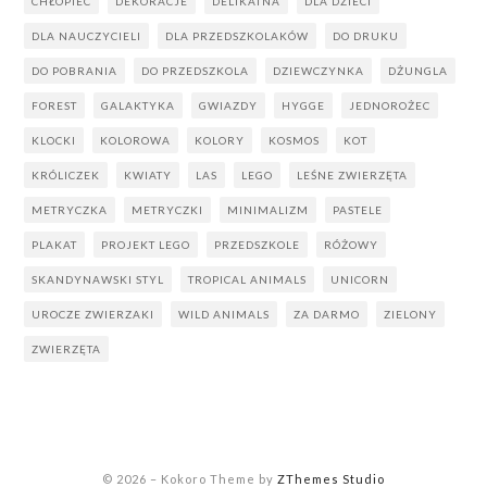
CHŁOPIEC
DEKORACJE
DELIKATNA
DLA DZIECI
DLA NAUCZYCIELI
DLA PRZEDSZKOLAKÓW
DO DRUKU
DO POBRANIA
DO PRZEDSZKOLA
DZIEWCZYNKA
DŻUNGLA
FOREST
GALAKTYKA
GWIAZDY
HYGGE
JEDNOROŻEC
KLOCKI
KOLOROWA
KOLORY
KOSMOS
KOT
KRÓLICZEK
KWIATY
LAS
LEGO
LEŚNE ZWIERZĘTA
METRYCZKA
METRYCZKI
MINIMALIZM
PASTELE
PLAKAT
PROJEKT LEGO
PRZEDSZKOLE
RÓŻOWY
SKANDYNAWSKI STYL
TROPICAL ANIMALS
UNICORN
UROCZE ZWIERZAKI
WILD ANIMALS
ZA DARMO
ZIELONY
ZWIERZĘTA
© 2026
–
Kokoro Theme by
ZThemes Studio