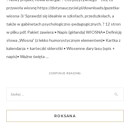
przywoła wiosnę https://zlotynauczyciel.pl/downloads/gazetka-
wiosna-3/ Sprawdzi się idealnie w szkołach, przedszkolach, a
także w gabinetach psychologiczno-pedagogicznych. ? 12 stron
w pliku pdf. Pakiet zawiera:• Napis (girlanda) WIOSNA• Definicję
słowa „Wiosna” (z lekko humorystycznym elementem)• Kartka z
kalendarza + karteczki sklerotki • Wiosenne dary lasu (opis +
napis)• Ważne święta …
CONTINUE READING
ROKSANA