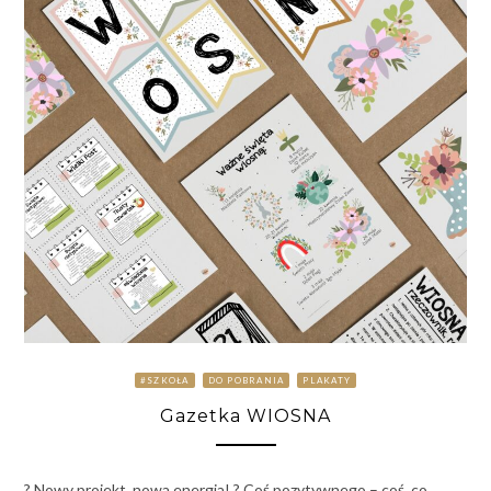
#SZKOŁA
DO POBRANIA
PLAKATY
Gazetka WIOSNA
? Nowy projekt, nowa energia! ? Coś pozytywnego – coś, co