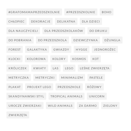
#GRAFOMAMAPRZEDSZKOLNIE
#PRZEDSZKOLNIE
BOHO
CHŁOPIEC
DEKORACJE
DELIKATNA
DLA DZIECI
DLA NAUCZYCIELI
DLA PRZEDSZKOLAKÓW
DO DRUKU
DO POBRANIA
DO PRZEDSZKOLA
DZIEWCZYNKA
DŻUNGLA
FOREST
GALAKTYKA
GWIAZDY
HYGGE
JEDNOROŻEC
KLOCKI
KOLOROWA
KOLORY
KOSMOS
KOT
KRÓLICZEK
KWIATY
LAS
LEGO
LEŚNE ZWIERZĘTA
METRYCZKA
METRYCZKI
MINIMALIZM
PASTELE
PLAKAT
PROJEKT LEGO
PRZEDSZKOLE
RÓŻOWY
SKANDYNAWSKI STYL
TROPICAL ANIMALS
UNICORN
UROCZE ZWIERZAKI
WILD ANIMALS
ZA DARMO
ZIELONY
ZWIERZĘTA