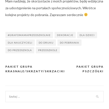
Mam nadzieję, że skorzystacie z moich projektów, będę wdzięczna
za udostępnienie na portalach społecznościowych. Wkrótce
kolejne projekty do pobrania. Zapraszam serdecznie
#GRAFOMAMAPRZEDSZKOLNIE
DEKORACJE
DLA DZIECI
DLA NAUCZYCIELI
DO DRUKU
DO POBRANIA
DO PRZEDSZKOLA
PRZEDSZKOLE
PAKIET GRUPA
PAKIET GRUPA
Nawigacja
KRASNALE/SKRZATY/SKRZACIKI
PSZCZÓŁKI
wpisu