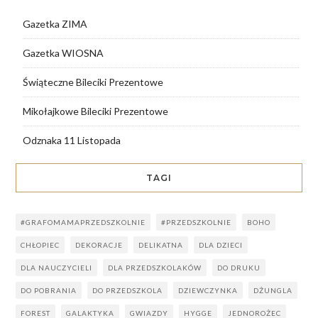
Gazetka ZIMA
Gazetka WIOSNA
Świąteczne Bileciki Prezentowe
Mikołajkowe Bileciki Prezentowe
Odznaka 11 Listopada
TAGI
#GRAFOMAMAPRZEDSZKOLNIE
#PRZEDSZKOLNIE
BOHO
CHŁOPIEC
DEKORACJE
DELIKATNA
DLA DZIECI
DLA NAUCZYCIELI
DLA PRZEDSZKOLAKÓW
DO DRUKU
DO POBRANIA
DO PRZEDSZKOLA
DZIEWCZYNKA
DŻUNGLA
FOREST
GALAKTYKA
GWIAZDY
HYGGE
JEDNOROŻEC