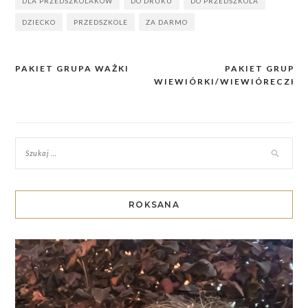
DLA PRZEDSZKOLAKÓW
DO DRUKU
DO PRZEDSZKOLA
DZIECKO
PRZEDSZKOLE
ZA DARMO
PAKIET GRUPA WAŻKI
PAKIET GRUPA
Nawigacja
WIEWIÓRKI/WIEWIÓRECZKI
wpisu
ROKSANA