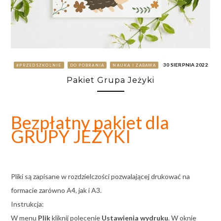
30 SIERPNIA 2022
#PRZEDSZKOLNIE
DO POBRANIA
NAUKA I ZABAWA
Pakiet Grupa Jeżyki
Bezpłatny pakiet dla
GRUPY JEŻYKI
Pliki są zapisane w rozdzielczości pozwalającej drukować na
formacie zarówno A4, jak i A3.
Instrukcja:
W menu
Plik
kliknij polecenie
Ustawienia wydruku
. W oknie