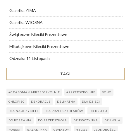
Gazetka ZIMA
Gazetka WIOSNA
Świąteczne Bileciki Prezentowe
Mikołajkowe Bileciki Prezentowe
Odznaka 11 Listopada
TAGI
#GRAFOMAMAPRZEDSZKOLNIE
#PRZEDSZKOLNIE
BOHO
CHŁOPIEC
DEKORACJE
DELIKATNA
DLA DZIECI
DLA NAUCZYCIELI
DLA PRZEDSZKOLAKÓW
DO DRUKU
DO POBRANIA
DO PRZEDSZKOLA
DZIEWCZYNKA
DŻUNGLA
FOREST
GALAKTYKA
GWIAZDY
HYGGE
JEDNOROŻEC