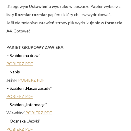
dialogowym
Ustawienia wydruku
w obszarze
Papier
wybierz z
listy
Rozmiar rozmiar
papieru, który chcesz wydrukować.
Jeśli nie zmienisz ustawień strony plik wydrukuje się w
formacie
A4
. Gotowe!
PAKIET GRUPOWY ZAWIERA:
– Szablon na drzwi
POBIERZ PDF
– Napis
Jeżyki
POBIERZ PDF
– Szablon „Nasze zasady”
POBIERZ PDF
– Szablon „Informacje”
Wiewiórki
POBIERZ PDF
– Odznaka
„Jeżyki”
POBIERZ PDF